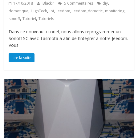
,
17/10/2018
Blackir
5 Commentaires
diy
,
,
,
,
,
,
domotique
HighTech
iot
Jeedom
Jeedom_domotic
monitoring
,
,
sonoff
Tutoriel
Tutoriels
Dans ce nouveau tutoriel, nous allons reprogrammer un
Sonoff SC avec Tasmota à afin de l’intégrer à notre Jeedom.
Vous
Lire la suite