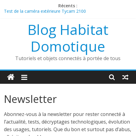
Passer
Récents :
au
Test de la caméra extérieure Tycam 2100
contenu
Présentation de la sonnette connectée Foscam VD1
Blog Habitat
Découverte du boîtier sans fil Heatzy Pilote
ESP32 Caméra et Tasmota
Comment utiliser un aspirateur robot dans une maison
Domotique
connectée ?
Tutoriels et objets connectés à portée de tous
Newsletter
Abonnez-vous à la newsletter pour rester connecté à
l’actualité, tests, décryptages technologiques, évolution
des usages, tutoriels. Que du bon et surtout pas d’abus,