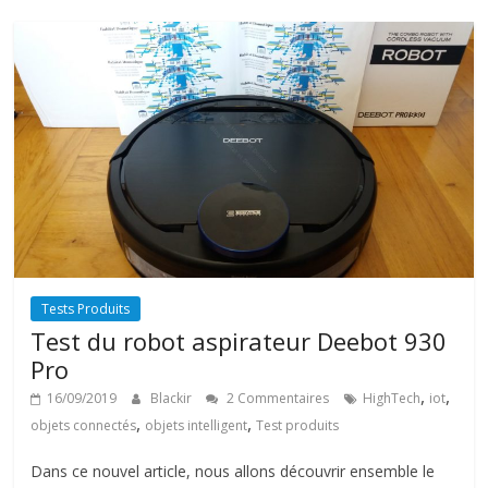
Tests Produits
Test du robot aspirateur Deebot 930
Pro
,
,
16/09/2019
Blackir
2 Commentaires
HighTech
iot
,
,
objets connectés
objets intelligent
Test produits
Dans ce nouvel article, nous allons découvrir ensemble le