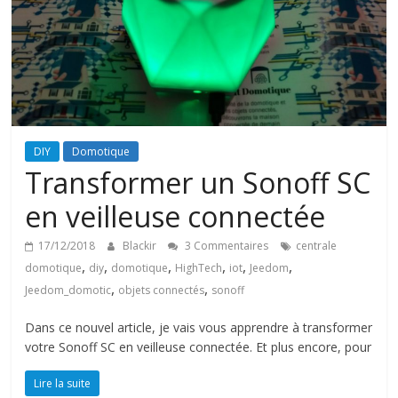
DIY
Domotique
Transformer un Sonoff SC
en veilleuse connectée
17/12/2018
Blackir
3 Commentaires
centrale
,
,
,
,
,
,
domotique
diy
domotique
HighTech
iot
Jeedom
,
,
Jeedom_domotic
objets connectés
sonoff
Dans ce nouvel article, je vais vous apprendre à transformer
votre Sonoff SC en veilleuse connectée. Et plus encore, pour
Lire la suite