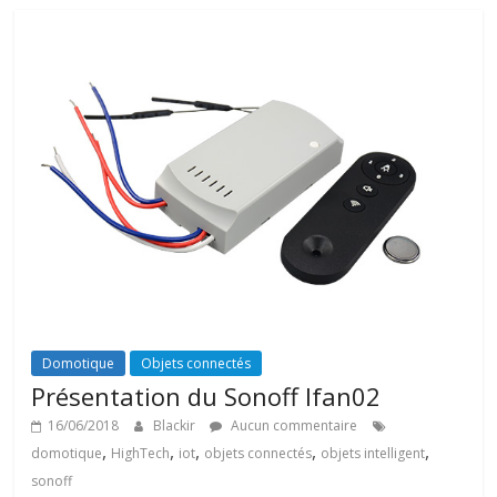
Domotique
Objets connectés
Présentation du Sonoff Ifan02
16/06/2018
Blackir
Aucun commentaire
,
,
,
,
,
domotique
HighTech
iot
objets connectés
objets intelligent
sonoff