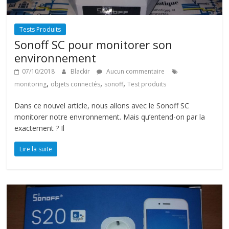
Tests Produits
Sonoff SC pour monitorer son
environnement
07/10/2018
Blackir
Aucun commentaire
,
,
,
monitoring
objets connectés
sonoff
Test produits
Dans ce nouvel article, nous allons avec le Sonoff SC
monitorer notre environnement. Mais qu’entend-on par la
exactement ? Il
Lire la suite