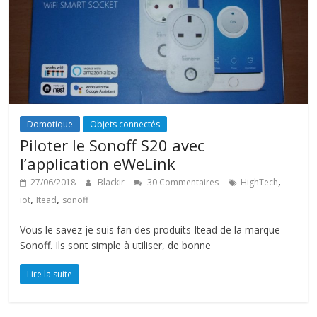
Domotique
Objets connectés
Piloter le Sonoff S20 avec
l’application eWeLink
,
27/06/2018
Blackir
30 Commentaires
HighTech
,
,
iot
Itead
sonoff
Vous le savez je suis fan des produits Itead de la marque
Sonoff. Ils sont simple à utiliser, de bonne
Lire la suite