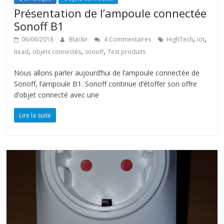
Présentation de l’ampoule connectée
Sonoff B1
,
,
06/06/2018
Blackir
4 Commentaires
HighTech
iot
,
,
,
Itead
objets connectés
sonoff
Test produits
Nous allons parler aujourd’hui de l’ampoule connectée de
Sonoff, l’ampoule B1. Sonoff continue d’étoffer son offre
d’objet connecté avec une
Lire la suite