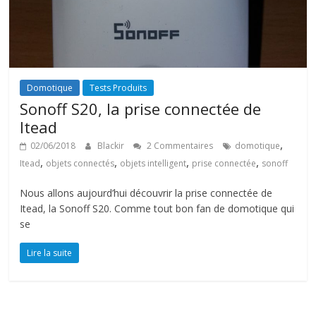
Domotique
Tests Produits
Sonoff S20, la prise connectée de
Itead
,
02/06/2018
Blackir
2 Commentaires
domotique
,
,
,
,
Itead
objets connectés
objets intelligent
prise connectée
sonoff
Nous allons aujourd’hui découvrir la prise connectée de
Itead, la Sonoff S20. Comme tout bon fan de domotique qui
se
Lire la suite