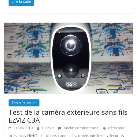
Lire la suite
Tests Produits
Test de la caméra extérieure sans fils
EZVIZ C3A
11/06/2019
Blackir
Aucun commentaire
détecteur
,
,
,
,
,
présence
HighTech
objets connectés
objets intelligent
Sécurité