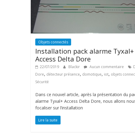
Objets connectés
Installation pack alarme Tyxal+
Access Delta Dore
22/07/2019
Blackir
Aucun commentaire
D
,
,
,
,
Dore
détecteur présence
domotique
iot
objets connec
Sécurité
Dans ce nouvel article, après la présentation du pa
alarme Tyxal+ Access Delta Dore, nous allons nou
focaliser sur l’installation
Lire la suite