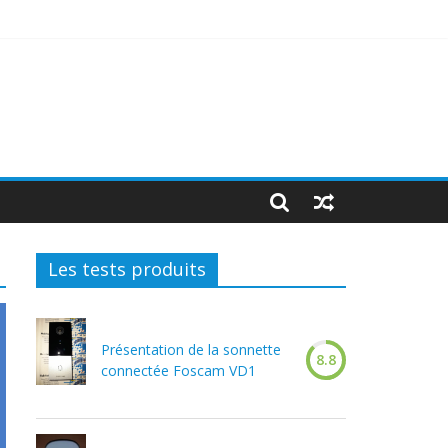
Les tests produits
Présentation de la sonnette
8.8
connectée Foscam VD1