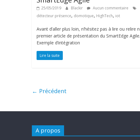
25/05/2019
Blackir
Aucun commentaire
,
,
,
détecteur présence
domotique
HighTech
iot
Avant d’aller plus loin, n’hésitez pas à lire ou relire 
premier article de présentation du SmartEdge Agile
Exemple d’intégration
Lire la suite
← Précédent
A propos