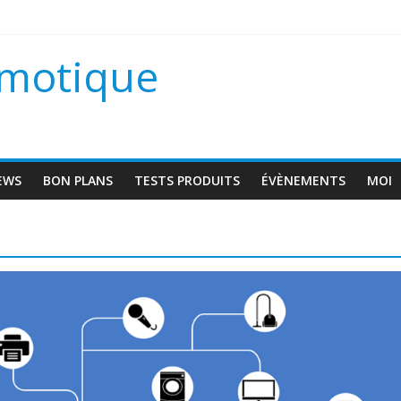
scam VD1
omotique
 une maison connectée ?
s
EWS
BON PLANS
TESTS PRODUITS
ÉVÈNEMENTS
MOI