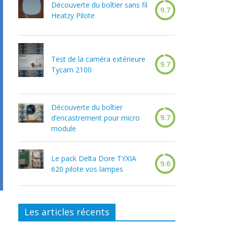
Découverte du boîtier sans fil
9.7
Heatzy Pilote
Test de la caméra extérieure
9.7
Tycam 2100
Découverte du boîtier
9.7
d’encastrement pour micro
module
Le pack Delta Dore TYXIA
9.6
620 pilote vos lampes
Les articles récents