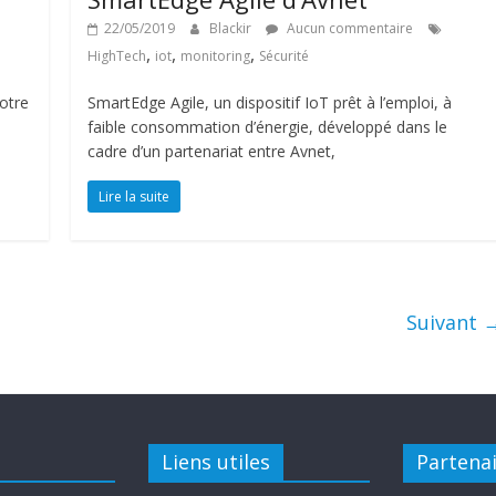
22/05/2019
Blackir
Aucun commentaire
,
,
,
HighTech
iot
monitoring
Sécurité
notre
SmartEdge Agile, un dispositif IoT prêt à l’emploi, à
.
faible consommation d’énergie, développé dans le
cadre d’un partenariat entre Avnet,
Lire la suite
Suivant 
Liens utiles
Partena