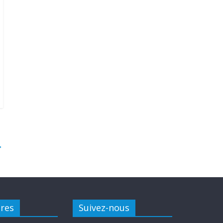
→
ires
Suivez-nous