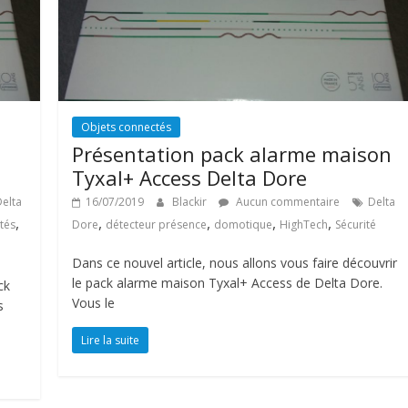
Objets connectés
Présentation pack alarme maison
Tyxal+ Access Delta Dore
elta
16/07/2019
Blackir
Aucun commentaire
Delta
,
,
,
,
,
tés
Dore
détecteur présence
domotique
HighTech
Sécurité
Dans ce nouvel article, nous allons vous faire découvrir
le pack alarme maison Tyxal+ Access de Delta Dore.
ck
Vous le
s
Lire la suite