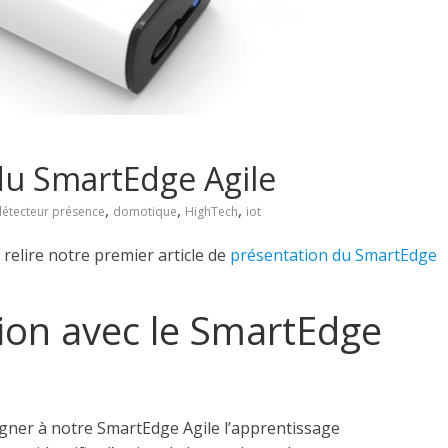
 du SmartEdge Agile
,
,
,
détecteur présence
domotique
HighTech
iot
u relire notre premier article de
présentation du SmartEdge
ion avec le SmartEdge
gner à notre SmartEdge Agile l’apprentissage