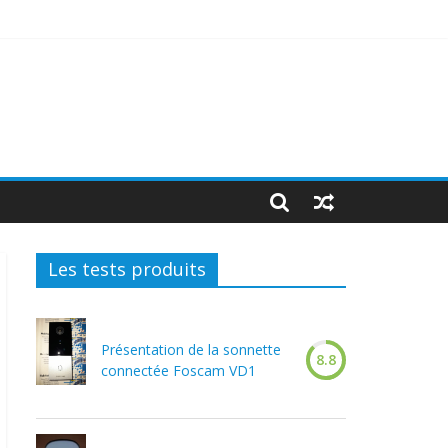
Les tests produits
Présentation de la sonnette
8.8
connectée Foscam VD1