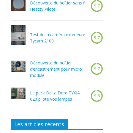
Découverte du boîtier sans fil
9.7
Heatzy Pilote
Test de la caméra extérieure
9.7
Tycam 2100
Découverte du boîtier
9.7
d’encastrement pour micro
module
Le pack Delta Dore TYXIA
9.6
620 pilote vos lampes
Les articles récents