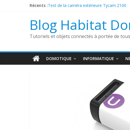
Passer
Récents :
Test de la caméra extérieure Tycam 2100
au
Présentation de la sonnette connectée Fo
contenu
Découverte du boîtier sans fil Heatzy Pilote
Blog Habitat D
ESP32 Caméra et Tasmota
Comment utiliser un aspirateur robot dans
Tutoriels et objets connectés à portée de tou
DOMOTIQUE
INFORMATIQUE
N