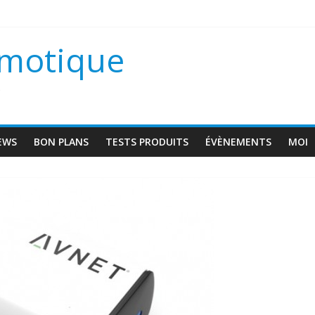
scam VD1
omotique
 une maison connectée ?
s
EWS
BON PLANS
TESTS PRODUITS
ÉVÈNEMENTS
MOI