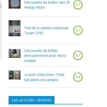
Découverte du boîtier sans fil
9.7
Heatzy Pilote
Test de la caméra extérieure
9.7
Tycam 2100
Découverte du boîtier
9.7
d’encastrement pour micro
module
Le pack Delta Dore TYXIA
9.6
620 pilote vos lampes
Les articles récents