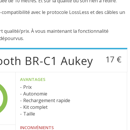
quée de 10 mètres.
Et sur la qualité du son rien à redire.
n-compatibilité avec le protocole
LossLess
et des câbles un
t qualité/prix.
À vous maintenant la fonctionnalité
 dépourvus.
ooth BR-C1 Aukey
17 €
AVANTAGES
Prix
Autonomie
Rechargement rapide
Kit complet
Taille
INCONVÉNIENTS