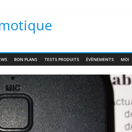
scam VD1
omotique
 une maison connectée ?
s
EWS
BON PLANS
TESTS PRODUITS
ÉVÈNEMENTS
MOI