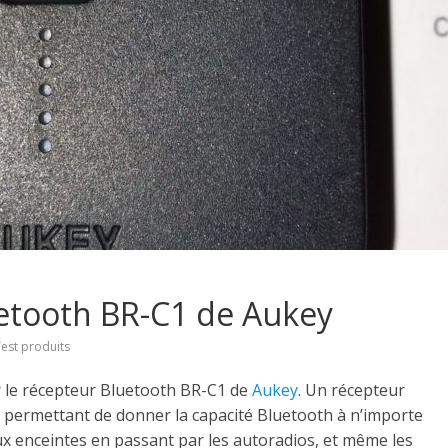
uetooth BR-C1 de Aukey
est produits
r le récepteur Bluetooth
BR-C1
de
Aukey
.
Un récepteur
permettant de donner la capacité Bluetooth à n’importe
aux enceintes en passant par les autoradios, et même les