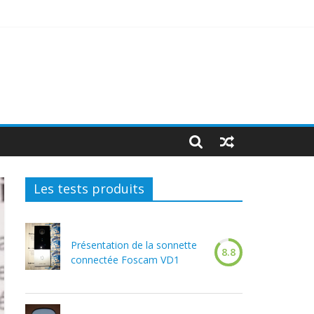
Les tests produits
Présentation de la sonnette
8.8
connectée Foscam VD1