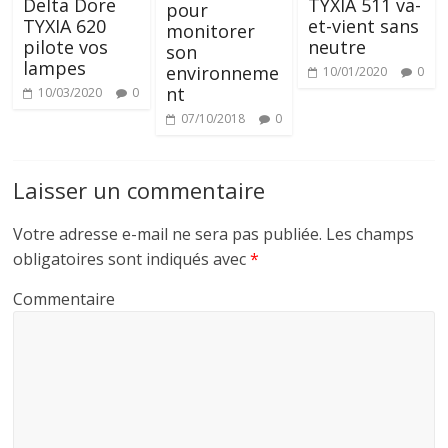
Delta Dore
TYXIA 511 va-
pour
TYXIA 620
et-vient sans
monitorer
pilote vos
neutre
son
lampes
environneme
10/01/2020
0
nt
10/03/2020
0
07/10/2018
0
Laisser un commentaire
Votre adresse e-mail ne sera pas publiée.
Les champs
obligatoires sont indiqués avec
*
Commentaire