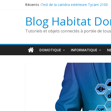
Passer
Récents :
Test de la caméra extérieure Tycam 2100
au
Présentation de la sonnette connectée Fo
contenu
Découverte du boîtier sans fil Heatzy Pilote
Blog Habitat D
ESP32 Caméra et Tasmota
Comment utiliser un aspirateur robot dans
Tutoriels et objets connectés à portée de tou
DOMOTIQUE
INFORMATIQUE
N