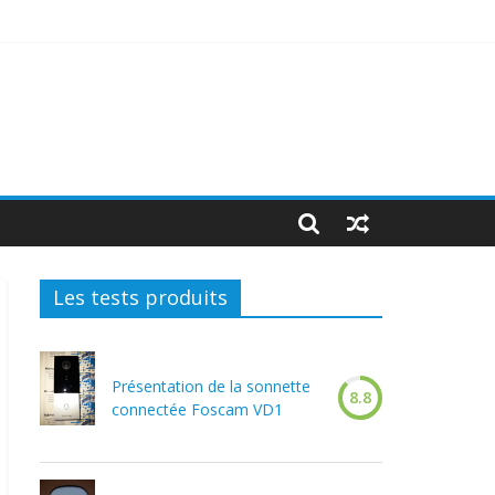
Les tests produits
Présentation de la sonnette
8.8
connectée Foscam VD1