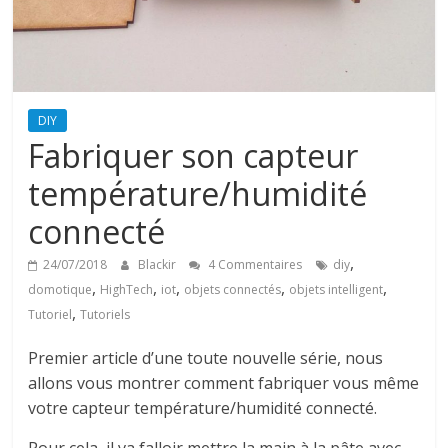
DIY
Fabriquer son capteur
température/humidité
connecté
,
24/07/2018
Blackir
4 Commentaires
diy
,
,
,
,
,
domotique
HighTech
iot
objets connectés
objets intelligent
,
Tutoriel
Tutoriels
Premier article d’une toute nouvelle série, nous
allons vous montrer comment fabriquer vous même
votre capteur température/humidité connecté.