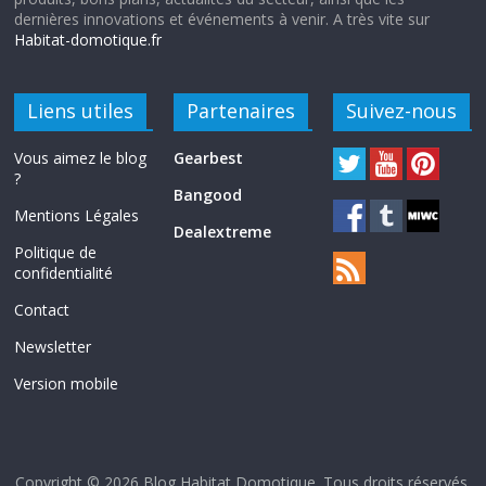
dernières innovations et événements à venir. A très vite sur
Habitat-domotique.fr
Liens utiles
Partenaires
Suivez-nous
Vous aimez le blog
Gearbest
?
Bangood
Mentions Légales
Dealextreme
Politique de
confidentialité
Contact
Newsletter
Version mobile
Copyright © 2026
Blog Habitat Domotique
. Tous droits réservés.