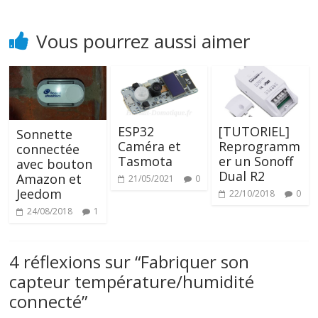
Vous pourrez aussi aimer
ESP32
[TUTORIEL]
Sonnette
Caméra et
Reprogramm
connectée
Tasmota
er un Sonoff
avec bouton
Dual R2
Amazon et
21/05/2021
0
Jeedom
22/10/2018
0
24/08/2018
1
4 réflexions sur “
Fabriquer son
capteur température/humidité
connecté
”