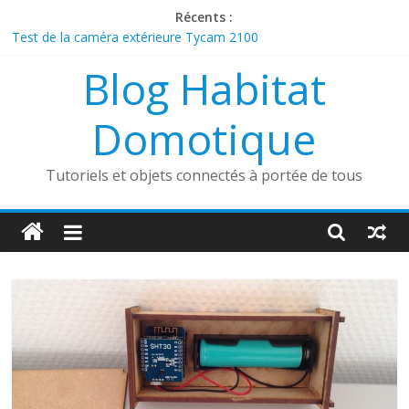
Passer
Récents :
au
Test de la caméra extérieure Tycam 2100
contenu
Présentation de la sonnette connectée Foscam VD1
Blog Habitat
Découverte du boîtier sans fil Heatzy Pilote
ESP32 Caméra et Tasmota
Comment utiliser un aspirateur robot dans une maison
Domotique
connectée ?
Tutoriels et objets connectés à portée de tous