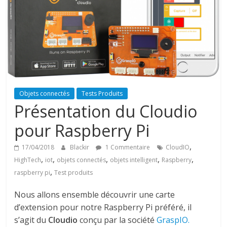
Objets connectés
Tests Produits
Présentation du Cloudio
pour Raspberry Pi
,
17/04/2018
Blackir
1 Commentaire
CloudIO
,
,
,
,
,
HighTech
iot
objets connectés
objets intelligent
Raspberry
,
raspberry pi
Test produits
Nous allons ensemble découvrir une carte
d’extension pour notre Raspberry Pi préféré, il
s’agit du
Cloudio
conçu par la société
GraspIO.