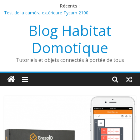
Passer
Récents :
au
Test de la caméra extérieure Tycam 2100
contenu
Présentation de la sonnette connectée Foscam VD1
Blog Habitat
Découverte du boîtier sans fil Heatzy Pilote
ESP32 Caméra et Tasmota
Comment utiliser un aspirateur robot dans une maison
Domotique
connectée ?
Tutoriels et objets connectés à portée de tous