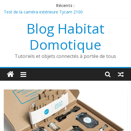
Passer
Récents :
au
Test de la caméra extérieure Tycam 2100
contenu
Présentation de la sonnette connectée Foscam VD1
Blog Habitat
Découverte du boîtier sans fil Heatzy Pilote
ESP32 Caméra et Tasmota
Comment utiliser un aspirateur robot dans une maison
Domotique
connectée ?
Tutoriels et objets connectés à portée de tous