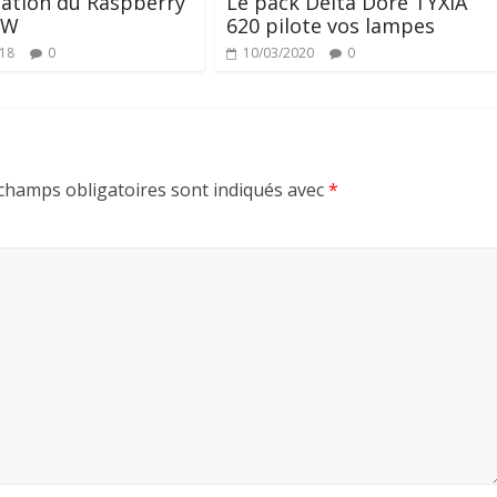
ation du Raspberry
Le pack Delta Dore TYXIA
 W
620 pilote vos lampes
018
0
10/03/2020
0
champs obligatoires sont indiqués avec
*