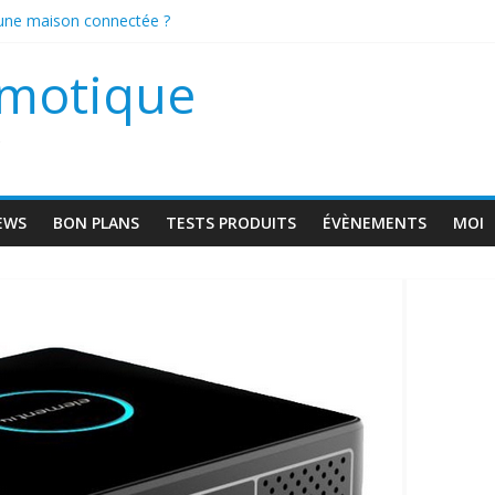
 une maison connectée ?
scam VD1
omotique
s
EWS
BON PLANS
TESTS PRODUITS
ÉVÈNEMENTS
MOI