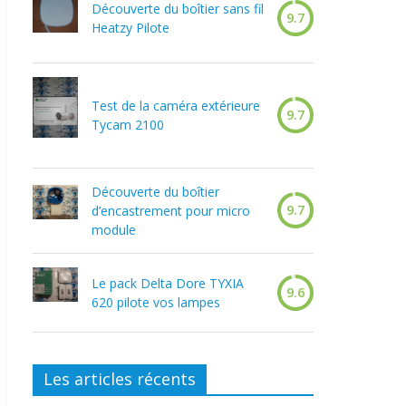
Découverte du boîtier sans fil
9.7
Heatzy Pilote
Test de la caméra extérieure
9.7
Tycam 2100
Découverte du boîtier
9.7
d’encastrement pour micro
module
Le pack Delta Dore TYXIA
9.6
620 pilote vos lampes
Les articles récents