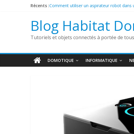
Passer
Récents :
Comment utiliser un aspirateur robot dans
au
Test de la caméra extérieure Tycam 2100
contenu
Présentation de la sonnette connectée Fo
Blog Habitat D
Découverte du boîtier sans fil Heatzy Pilote
ESP32 Caméra et Tasmota
Tutoriels et objets connectés à portée de tou
DOMOTIQUE
INFORMATIQUE
N