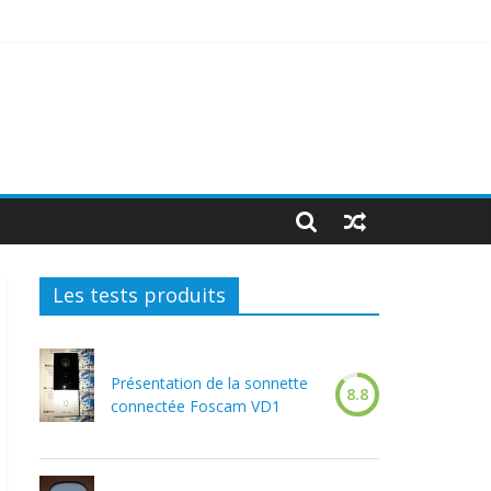
Les tests produits
Présentation de la sonnette
8.8
connectée Foscam VD1