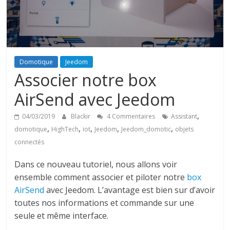
Domotique
Jeedom
Associer notre box
AirSend avec Jeedom
,
04/03/2019
Blackir
4 Commentaires
Assistant
,
,
,
,
,
domotique
HighTech
iot
Jeedom
Jeedom_domotic
objets
connectés
Dans ce nouveau tutoriel, nous allons voir
ensemble comment associer et piloter notre
box
AirSend
avec Jeedom. L’avantage est bien sur d’avoir
toutes nos informations et commande sur une
seule et même interface.