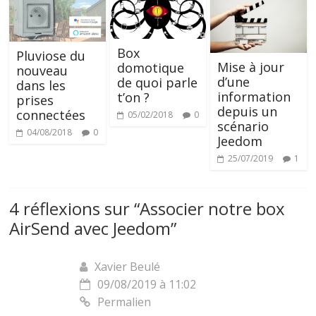
Box
Pluviose du
Mise à jour
domotique
nouveau
d’une
de quoi parle
dans les
information
t’on ?
prises
depuis un
connectées
05/02/2018
0
scénario
04/08/2018
0
Jeedom
25/07/2019
1
4 réflexions sur “
Associer notre box
AirSend avec Jeedom
”
Xavier Beulé
09/08/2019 à 11:02
Permalien