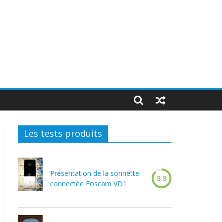
Les tests produits
Présentation de la sonnette
8.8
connectée Foscam VD1