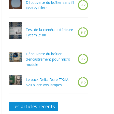
Découverte du boîtier sans fil
9.7
Heatzy Pilote
Test de la caméra extérieure
9.7
Tycam 2100
Découverte du boîtier
9.7
d’encastrement pour micro
module
Le pack Delta Dore TYXIA
9.6
620 pilote vos lampes
Les articles récents