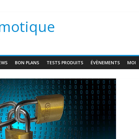
scam VD1
omotique
 une maison connectée ?
s
EWS
BON PLANS
TESTS PRODUITS
ÉVÈNEMENTS
MOI