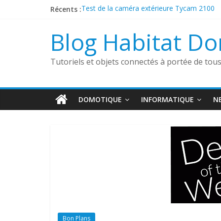
Passer
Récents :
Test de la caméra extérieure Tycam 2100
au
Présentation de la sonnette connectée Fo
contenu
Découverte du boîtier sans fil Heatzy Pilote
Blog Habitat D
ESP32 Caméra et Tasmota
Comment utiliser un aspirateur robot dans
Tutoriels et objets connectés à portée de tou
DOMOTIQUE
INFORMATIQUE
N
Bon Plans