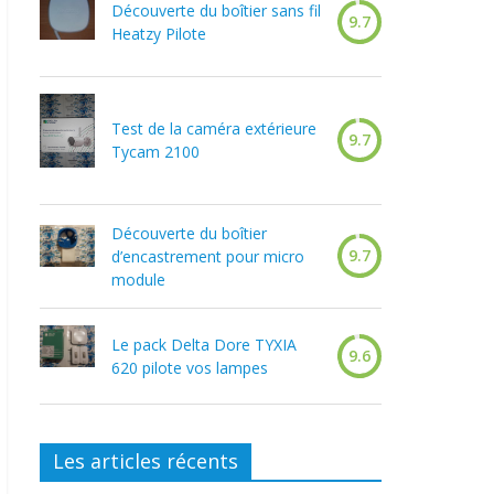
Découverte du boîtier sans fil
9.7
Heatzy Pilote
Test de la caméra extérieure
9.7
Tycam 2100
Découverte du boîtier
9.7
d’encastrement pour micro
module
Le pack Delta Dore TYXIA
9.6
620 pilote vos lampes
Les articles récents