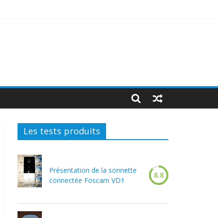
Les tests produits
Présentation de la sonnette
8.8
connectée Foscam VD1