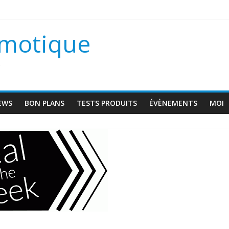
scam VD1
omotique
 une maison connectée ?
s
EWS
BON PLANS
TESTS PRODUITS
ÉVÈNEMENTS
MOI