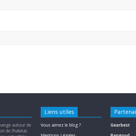
Liens utiles
Partena
change autour de
Vous aimez le blog ?
Gearbest
n de l’habitat.
Mentions Légales
Bangood