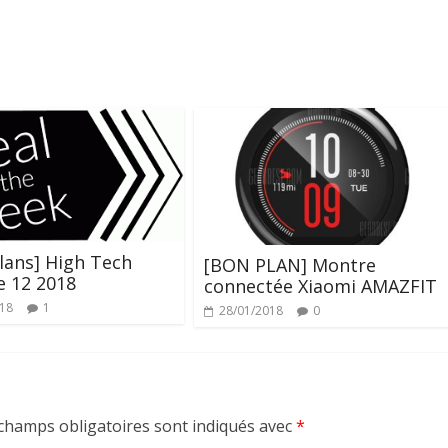
lans] High Tech
[BON PLAN] Montre
e 12 2018
connectée Xiaomi AMAZFIT
018
1
28/01/2018
0
champs obligatoires sont indiqués avec
*