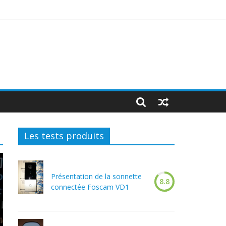
Les tests produits
Présentation de la sonnette
8.8
connectée Foscam VD1