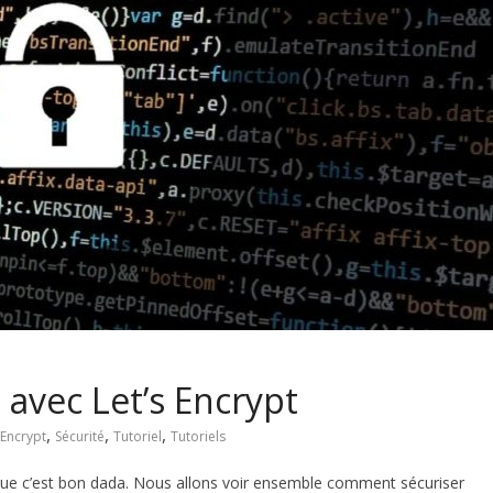
 avec Let’s Encrypt
,
,
,
 Encrypt
Sécurité
Tutoriel
Tutoriels
ique c’est bon dada. Nous allons voir ensemble comment sécuriser