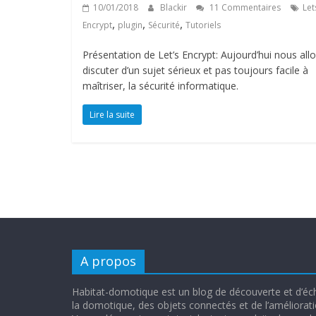
10/01/2018
Blackir
11 Commentaires
Let
,
,
,
Encrypt
plugin
Sécurité
Tutoriels
Présentation de Let’s Encrypt: Aujourd’hui nous all
discuter d’un sujet sérieux et pas toujours facile à
maîtriser, la sécurité informatique.
Lire la suite
A propos
Habitat-domotique est un blog de découverte et d’é
la domotique, des objets connectés et de l’amélioratio