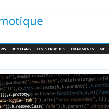
scam VD1
omotique
 une maison connectée ?
s
EWS
BON PLANS
TESTS PRODUITS
ÉVÈNEMENTS
MOI