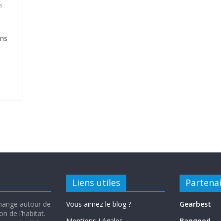
s
ons
Liens utiles
Partena
change autour de
Vous aimez le blog ?
Gearbest
n de l’habitat.
Mentions Légales
Bangood