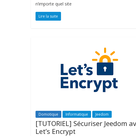
n’importe quel site
Lire la suite
Domotique
Informatique
Jeedom
[TUTORIEL] Sécuriser Jeedom a
Let’s Encrypt